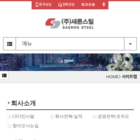
문자상담
전화상담
주
메
메뉴
뉴
영
역
부
HOME
>
사이트맵
메
뉴
영
역
본
회사소개
문
영
역
CEO인사말
회사연혁/실적
경영전략/조직도
찾아오시는길