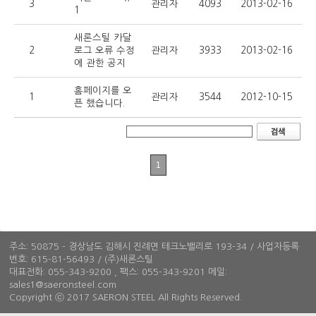
3
관리자
4093
2013-02-16
1
새론스틸 카달
2
로그 오류 수정
관리자
3933
2013-02-16
에 관한 공지
홈페이지를 오
1
관리자
3544
2012-10-15
픈 했습니다.
1
현
번
재
페
이
지
주소: 50875 - 경상남도 김해시 진례면 테크노밸리로 193-34 / 사업자등록
번호: 615-81-56493 / (주)새론스틸
대표전화: 055-343-9200 , 팩스: 055-343-9201 메일:
sales1@saeronsteel.com
Copyright ⓒ
2017 SAERON STEEL
All Rights Reserved.