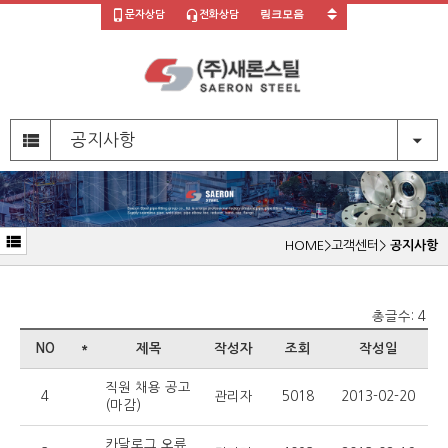
문자상담
전화상담
주
메
공지사항
뉴
영
역
부
HOME
>
고객센터
>
공지사항
메
뉴
영
역
본
총글수:
4
문
NO
*
제목
작성자
조회
작성일
영
역
직원 채용 공고
4
관리자
5018
2013-02-20
(마감)
카달로그 오류